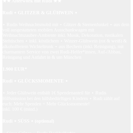
★★ Afterwork mit Rudi ★★
Rudi ⋆ GLITZER & GLÜHWEIN ⋆
⋆ Rudis Weihnachtsmobil mit ⋆ Glitzer & Sternenfunkel ⋆ aus dem
voll ausgestatteten mobilen Ausschankwagen mit
Weihnachtszauber-Ambiente inkl. Musik, Dekoration, rustikalen
Stehtischen ⋆ inkl. köstlichem ⋆ Winzer-Glühwein (rot & weiß) &
alkoholfreiem Wichteltrunk ⋆ aus Bechern (inkl. Reinigung), mit
charmantem Service von zwei Rudi-Helfer*innen, Auf-/Abbau,
Reinigung und Anfahrt in & um München
1.900 EUR*
Rudi ⋆ GLÜCKSMOMENTE ⋆
⋆ Jeder Glühwein enthält 1€ Spendenanteil für ⋆ Rudis
Hilfsmission bei den hilfsbedürftigen Kindern ⋆ Rudi zählt auf
euch: Mehr Spenden = Mehr Glücksmomente!
inkl. 100 € (mind.)
Rudi ⋆ SÜSS ⋆ (optional)