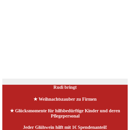
Rudi, ein mobiler und liebevoll gestalteter Ausschankwagen, ist
in & um München vom 25. Nov. bis 20. Dez. 2024 auf
vorweihnachtlicher Mission unterwegs, und das im doppelten Sinn...
Rudi bringt
★ Weihnachtszauber zu Firmen
★ Glücksmomente für hilfsbedürftige Kinder und deren
Pflegepersonal
Jeder Glühwein hilft mit 1€ Spendenanteil!