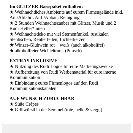
Im GLITZER-Basispaket enthalten:
★
Weihnachtliches Ambiente auf eurem Firmengelände inkl.
An-/Abfahrt, Auf-/Abbau, Reinigung
★
2 Stunden Weihnachtszauber mit Glitzer, Musik und 2
Rudi-Helfer*innen
★ Weihnachtsdeko mit viel Sternenfunkel, rustikalen
Stehtischen, Rentierfellen, Lichterkerzen
★
Winzer-Glühwein rot + weiß (auch alkoholfrei)
★
alkoholfreier Wichteltrunk (Punsch)
EXTRAS INKLUSIVE
★
Nutzung des Rudi-Logos für eure Marketingzwecke
★ Aufbereitung von Rudi Werbematerial für eure interne
Kommunikation
★ Einbindung eures Firmenlogos auf den Rudi
Kommunikationskanälen
AUF WUNSCH ZUBUCHBAR
★ Süße
Crêpes
★ Grill
würstl in der Semmel (rote, helle & veggi)