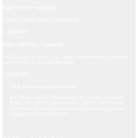
Rudi ⋆ SÜSS ⋆ (optional)
⋆ Süsse Crêpes ⋆ Rudis Backhelfer*in
+ 400 EUR*
Rudi ⋆ DEFTIG ⋆ (optional)
⋆ Grillwürstl (Schwein, Pute, Veggie) in der Semmel ⋆ mit Senf
oder Ketchup, Rudi Grillhelfer*innen
+ 550 EUR*
* Alle Preise zzgl. Mehrwertsteuer
Die Pakete sind auf 2 Stunden und 50 Personen berechnet.
Fahrtkosten sind bis 20km inklusive. I
ndividuelle Wünsche
machen wir nach Absprache gerne möglich und passen d
as
Angebot auf euren Bedarf an
.