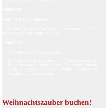
⋆ Süsse Crêpes ⋆ Rudis Backhelfer*in
+ 400 EUR*
Rudi ⋆ DEFTIG ⋆ (optional)
⋆ Grillwürstl (Schwein, Pute, Veggie) in der Semmel ⋆ mit Senf
oder Ketchup, Rudi Grillhelfer*innen
+ 550 EUR*
* Alle Preise zzgl. Mehrwertsteuer
Die Pakete sind auf 2 Stunden und 50 Personen berechnet.
Fahrtkosten sind bis 20km inklusive. I
ndividuelle Wünsche
machen wir nach Absprache gerne möglich und passen d
as
Angebot auf euren Bedarf an
.
Weihnachtszauber buchen!