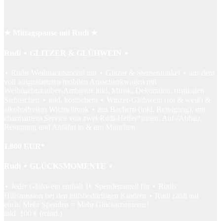
★ Mittagspause mit Rudi ★
Rudi ⋆ GLITZER & GLÜHWEIN ⋆
⋆ Rudis Weihnachtsmobil mit ⋆ Glitzer & Sternenfunkel ⋆ aus dem
voll ausgestatteten mobilen Ausschankwagen mit
Weihnachtszauber-Ambiente inkl. Musik, Dekoration, rustikalen
Stehtischen ⋆ inkl. köstlichem ⋆ Winzer-Glühwein (rot & weiß) &
alkoholfreiem Wichteltrunk ⋆ aus Bechern (inkl. Reinigung), mit
charmantem Service von zwei Rudi-Helfer*innen, Auf-/Abbau,
Reinigung und Anfahrt in & um München
1.800 EUR*
Rudi ⋆ GLÜCKSMOMENTE ⋆
⋆ Jeder Glühwein enthält 1€ Spendenanteil für ⋆ Rudis
Hilfsmission bei den hilfsbedürftigen Kindern ⋆ Rudi zählt auf
euch: Mehr Spenden = Mehr Glücksmomente!
inkl. 100 € (mind.)